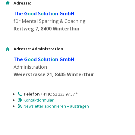
Adresse:
The G
oo
d S
o
luti
o
n GmbH
für Mental Sparring & Coaching
Reitweg 7, 8400 Winterthur
Adresse: Administration
The G
oo
d S
o
luti
o
n GmbH
Administration
Weierstrasse 21, 8405 Winterthur
Telefon
+41 (0) 52 233 97 37 *
Kontaktformular
Newsletter abonnieren – austragen