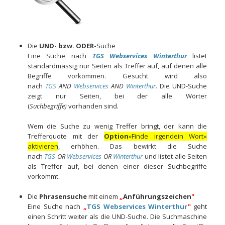
Die
UND- bzw. ODER-
Suche
Eine Suche nach
TGS Webservices Winterthur
listet
standardmässig nur Seiten als Treffer auf, auf denen alle
Begriffe vorkommen. Gesucht wird al­so
nach
TGS
AND
Webservices
AND
Winterthur
.
Die UND-Suche
zeigt nur Seiten, bei der alle Wörter
(
Suchbegriffe)
vorhanden sind.
Wem die Suche zu wenig Treffer bringt, der kann die
Trefferquote mit der
Option
»Finde irgendein Wort«
aktivieren
, erhöhen. Das bewirkt die Su­che
nach
TGS
OR
Webservices
OR
Winterthur
und listet alle Seiten
als Treffer auf, bei denen einer dieser Suchbegriffe
vorkommt.
Die
Phrasensuche
mit einem
„
Anführungszeichen
"
Eine Suche nach
„
TGS Webservices Winterthur
"
geht
einen Schritt weiter als die UND-Suche. Die Suchmaschine