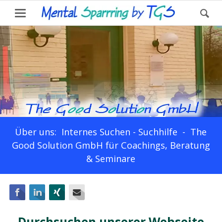
Über uns: Internes Suchen - Suchhilfe - The
Good Solution GmbH für Coachings, Beratung
& Seminare
Facebook
LinkedIn
Xing
E-mail
Durchsuchen unserer Webseite