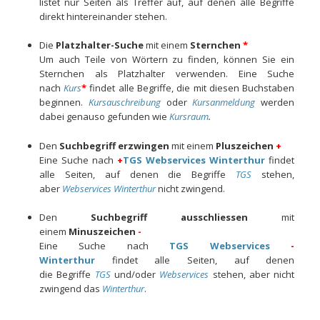
listet nur Seiten als Treffer auf, auf de­nen alle Begriffe
direkt hintereinander stehen.
Die
Platzhalter-Suche
mit einem
Sternchen
*
Um auch Teile von Wörtern zu finden, können Sie ein
Sternchen als Platzhalter verwenden. Eine Suche
nach
Kurs
*
findet alle Begriffe, die mit diesen Buchstaben
beginnen.
Kursauschreibung
oder
Kursanmeldung
wer­den
dabei genauso gefunden wie
Kursraum
.
Den
Suchbegriff erzwingen
mit einem
Pluszeichen
+
Eine Suche nach
+
TGS Webservices Winterthur
findet
alle Seiten, auf denen die Begriffe
TGS
stehen,
aber
Webservices
Winterthur
nicht zwingend.
Den
Suchbegriff ausschliessen
mit
einem
Minuszeichen
-
Eine Suche nach
TGS Webservices
-
Winterthur
findet alle Seiten, auf denen
die Begriffe
TGS
und/oder
Webservices
stehen, aber nicht
zwingend das
Winterthur
.