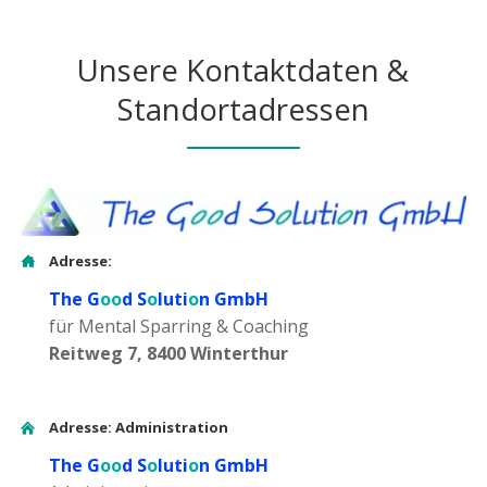
Unsere Kontaktdaten &
Standortadressen
Adresse:
The G
oo
d S
o
luti
o
n GmbH
für Mental Sparring & Coaching
Reitweg 7, 8400 Winterthur
Adresse: Administration
The G
oo
d S
o
luti
o
n GmbH