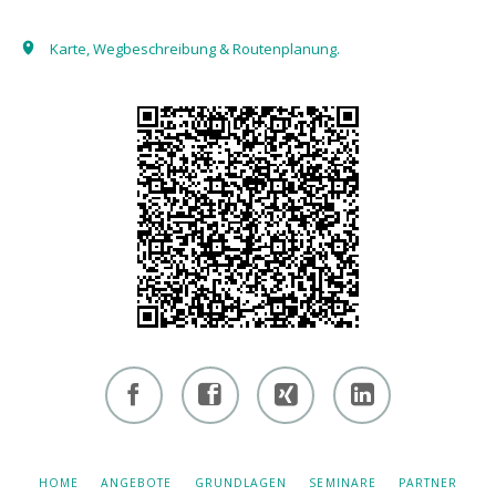
Karte, Wegbeschreibung & Routenplanung.
Facebook
Facebook
Xing -
Linkedin
- owi
- owi
Albert
- Albert
zentrum
zentrum
Hiltebrand
Hiltebrand
NAVIGATION
HOME
ANGEBOTE
GRUNDLAGEN
SEMINARE
PARTNER
ÜBERSPRINGEN