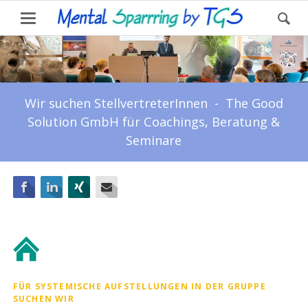
Wir suchen StellvertreterInnen - The Good
Solution GmbH für Coachings, Beratung &
Seminare
Facebook
LinkedIn
Xing
E-mail
FÜR SYSTEMISCHE AUFSTELLUNGEN IN DER GRUPPE
SUCHEN WIR