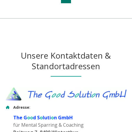
Unsere Kontaktdaten &
Standortadressen
Adresse:
The G
oo
d S
o
luti
o
n GmbH
für Mental Sparring & Coaching