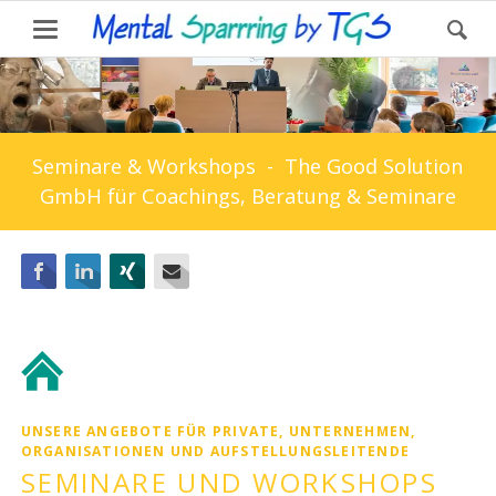
Seminare & Workshops - The Good Solution
GmbH für Coachings, Beratung & Seminare
Facebook
LinkedIn
Xing
E-mail
UNSERE ANGEBOTE FÜR PRIVATE, UNTERNEHMEN,
ORGANISATIONEN UND AUFSTELLUNGSLEITENDE
SEMINARE UND WORKSHOPS