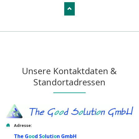
Unsere Kontaktdaten &
Standortadressen
Adresse:
The G
oo
d S
o
luti
o
n GmbH