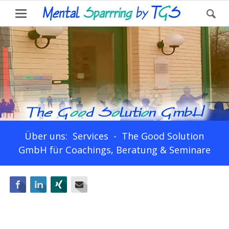
Über uns: Services - The Good Solution
GmbH für Coachings, Beratung & Seminare
Facebook
LinkedIn
Xing
E-mail